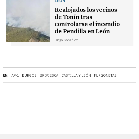
LEÓN
Realojados los vecinos
de Tonín tras
controlarse el incendio
de Pendilla en León
Diego González
EN:
AP-1
BURGOS
BRIVIESCA
CASTILLA Y LEÓN
FURGONETAS