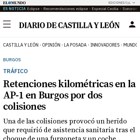
EDICIONES CyL
ES NOTICIA
Eclipse
Recomendaciones eclipse
Especial Cecilia
Sonoram
Menú
CASTILLA Y LEÓN
OPINIÓN
LA POSADA
INNOVADORES
MUNDO 
BURGOS
TRÁFICO
Retenciones kilométricas en la
AP-1 en Burgos por dos
colisiones
Una de las colisiones provocó un herido
que requirió de asistencia sanitaria tras el
choque de una furgoneta y un coche