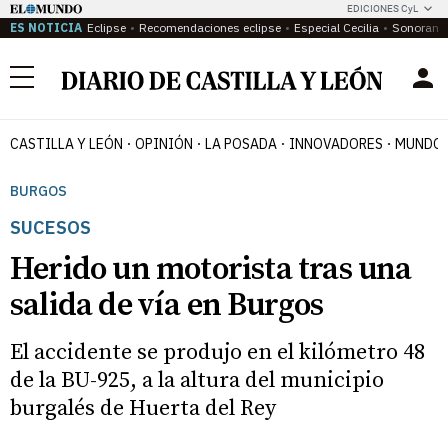
EDICIONES CyL
ES NOTICIA
Eclipse
Recomendaciones eclipse
Especial Cecilia
Sonoram
Menú
CASTILLA Y LEÓN
OPINIÓN
LA POSADA
INNOVADORES
MUNDO 
BURGOS
SUCESOS
Herido un motorista tras una
salida de vía en Burgos
El accidente se produjo en el kilómetro 48
de la BU-925, a la altura del municipio
burgalés de Huerta del Rey