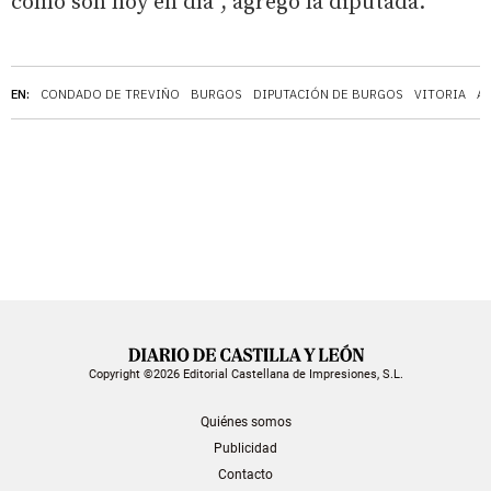
como son hoy en día”, agregó la diputada.
EN:
CONDADO DE TREVIÑO
BURGOS
DIPUTACIÓN DE BURGOS
VITORIA
Á
Copyright ©2026 Editorial Castellana de Impresiones, S.L.
Quiénes somos
Publicidad
Contacto