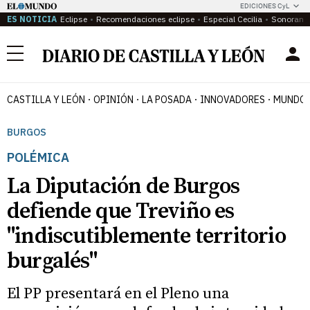
EDICIONES CyL
ES NOTICIA
Eclipse
Recomendaciones eclipse
Especial Cecilia
Sonoram
Menú
CASTILLA Y LEÓN
OPINIÓN
LA POSADA
INNOVADORES
MUNDO 
BURGOS
POLÉMICA
La Diputación de Burgos
defiende que Treviño es
"indiscutiblemente territorio
burgalés"
El PP presentará en el Pleno una