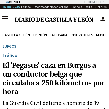
EDICIONES CyL
ES NOTICIA
Eclipse
Recomendaciones eclipse
Especial Cecilia
Sonoram
Menú
CASTILLA Y LEÓN
OPINIÓN
LA POSADA
INNOVADORES
MUNDO 
BURGOS
Tráfico
El 'Pegasus' caza en Burgos a
un conductor belga que
circulaba a 250 kilómetros por
hora
La Guardia Civil detiene a hombre de 39