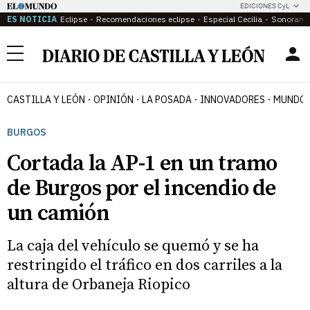
EDICIONES CyL
ES NOTICIA
Eclipse
Recomendaciones eclipse
Especial Cecilia
Sonoram
Menú
CASTILLA Y LEÓN
OPINIÓN
LA POSADA
INNOVADORES
MUNDO 
BURGOS
Cortada la AP-1 en un tramo
de Burgos por el incendio de
un camión
La caja del vehículo se quemó y se ha
restringido el tráfico en dos carriles a la
altura de Orbaneja Riopico