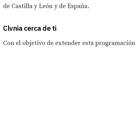
de Castilla y León y de España.
Clvnia cerca de ti
Con el objetivo de extender esta programación
más allá del yacimiento, y llegar a aquellos
pueblos de la zona, nació
‘Clunia cerca de ti’,
que se celebra desde el pasado 28 de julio y
se mantendrá hasta el 3 de septiembre
.
Esta propuesta permite abrir el espacio
escénico de Clunia a doce pueblos cercanos,
que
durante varias fechas se llenan de
teatro y música, con propuestas tanto
locales, como nacionales e internacionales.