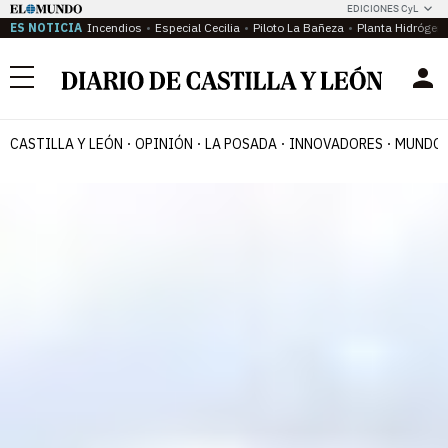
EDICIONES CyL
ES NOTICIA
Incendios
Especial Cecilia
Piloto La Bañeza
Planta Hidrógen
Menú
CASTILLA Y LEÓN
OPINIÓN
LA POSADA
INNOVADORES
MUNDO 