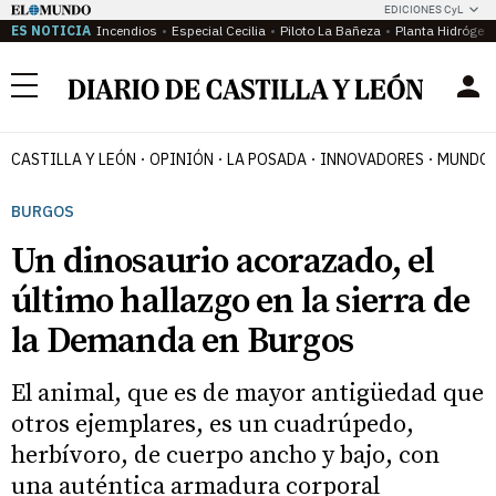
EDICIONES CyL
ES NOTICIA
Incendios
Especial Cecilia
Piloto La Bañeza
Planta Hidrógen
Menú
CASTILLA Y LEÓN
OPINIÓN
LA POSADA
INNOVADORES
MUNDO 
BURGOS
Un dinosaurio acorazado, el
último hallazgo en la sierra de
la Demanda en Burgos
El animal, que es de mayor antigüedad que
otros ejemplares, es un cuadrúpedo,
herbívoro, de cuerpo ancho y bajo, con
una auténtica armadura corporal