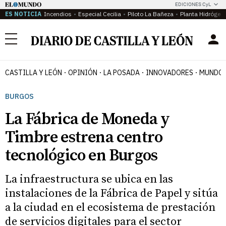
EDICIONES CyL
ES NOTICIA
Incendios
Especial Cecilia
Piloto La Bañeza
Planta Hidrógen
Menú
CASTILLA Y LEÓN
OPINIÓN
LA POSADA
INNOVADORES
MUNDO 
BURGOS
La Fábrica de Moneda y
Timbre estrena centro
tecnológico en Burgos
La infraestructura se ubica en las
instalaciones de la Fábrica de Papel y sitúa
a la ciudad en el ecosistema de prestación
de servicios digitales para el sector