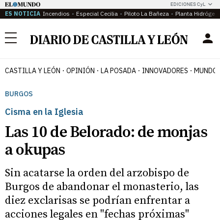
EDICIONES CyL
ES NOTICIA
Incendios
Especial Cecilia
Piloto La Bañeza
Planta Hidrógen
Menú
CASTILLA Y LEÓN
OPINIÓN
LA POSADA
INNOVADORES
MUNDO 
BURGOS
Cisma en la Iglesia
Las 10 de Belorado: de monjas
a okupas
Sin acatarse la orden del arzobispo de
Burgos de abandonar el monasterio, las
diez exclarisas se podrían enfrentar a
acciones legales en "fechas próximas"