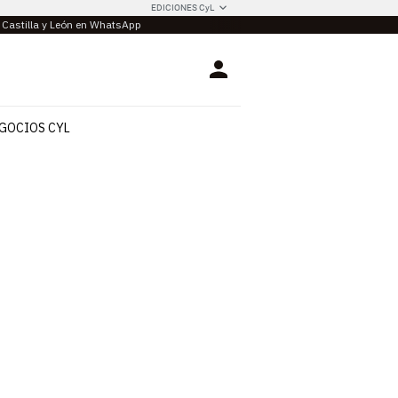
EDICIONES CyL
e Castilla y León en WhatsApp
Login
GOCIOS CYL