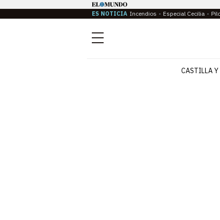
ES NOTICIA
Incendios
Especial Cecilia
Pil
Menú
CASTILLA Y