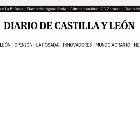
oto La Bañeza
Planta Hidrógeno Soria
Crimen machista GC Zamora
Diario d
 LEÓN
OPINIÓN
LA POSADA
INNOVADORES
MUNDO AGRARIO
NE