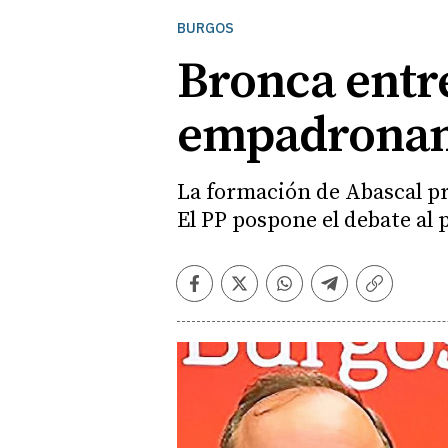
BURGOS
Bronca entre
empadronami
La formación de Abascal pre
El PP pospone el debate al
Facebook
Twitter
Whatsapp
Telegram
Copiar
enlace