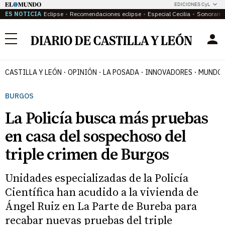
EDICIONES CyL
ES NOTICIA
Eclipse
Recomendaciones eclipse
Especial Cecilia
Sonoram
Menú
CASTILLA Y LEÓN
OPINIÓN
LA POSADA
INNOVADORES
MUNDO 
BURGOS
La Policía busca más pruebas
en casa del sospechoso del
triple crimen de Burgos
Unidades especializadas de la Policía
Científica han acudido a la vivienda de
Ángel Ruiz en La Parte de Bureba para
recabar nuevas pruebas del triple