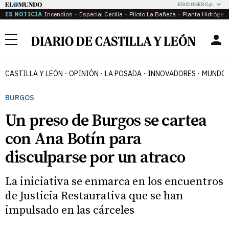
EDICIONES CyL
ES NOTICIA
Incendios
Especial Cecilia
Piloto La Bañeza
Planta Hidrógen
Menú
CASTILLA Y LEÓN
OPINIÓN
LA POSADA
INNOVADORES
MUNDO 
BURGOS
Un preso de Burgos se cartea
con Ana Botín para
disculparse por un atraco
La iniciativa se enmarca en los encuentros
de Justicia Restaurativa que se han
impulsado en las cárceles