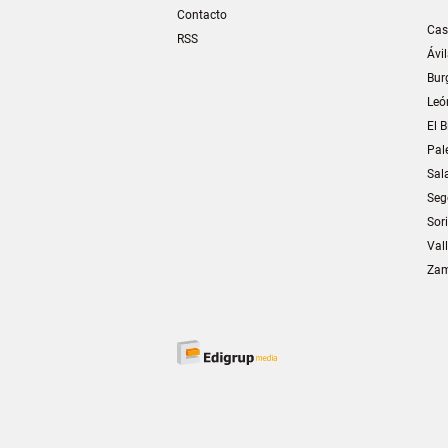
Contacto
Cas
RSS
Ávi
Bur
Leó
El B
Pal
Sal
Seg
Sor
Val
Za