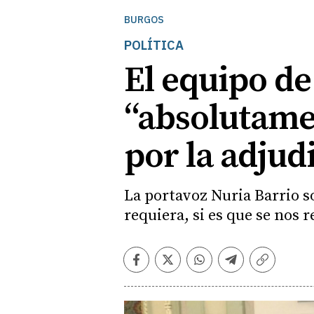
BURGOS
POLÍTICA
El equipo d
“absolutamen
por la adjudi
La portavoz Nuria Barrio s
requiera, si es que se nos 
Facebook
Twitter
Whatsapp
Telegram
Copiar
enlace