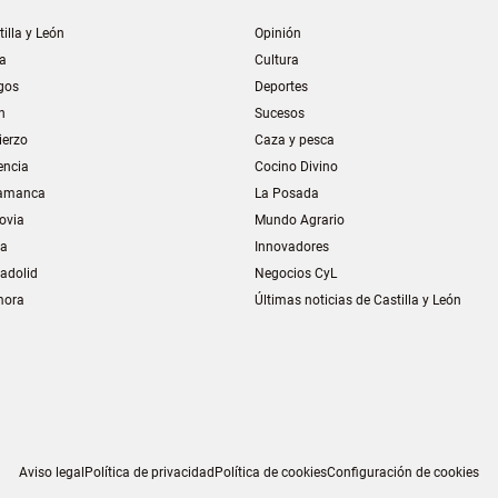
tilla y León
Opinión
la
Cultura
gos
Deportes
n
Sucesos
ierzo
Caza y pesca
encia
Cocino Divino
amanca
La Posada
ovia
Mundo Agrario
ia
Innovadores
ladolid
Negocios CyL
mora
Últimas noticias de Castilla y León
Aviso legal
Política de privacidad
Política de cookies
Configuración de cookies