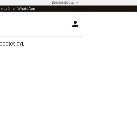
EDICIONES CyL
la y León en WhatsApp
Login
GOCIOS CYL