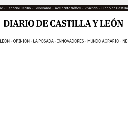
se
Especial Cecilia
Sonorama
Accidente tráfico
Vivienda
Diario de Castil
 LEÓN
OPINIÓN
LA POSADA
INNOVADORES
MUNDO AGRARIO
NE