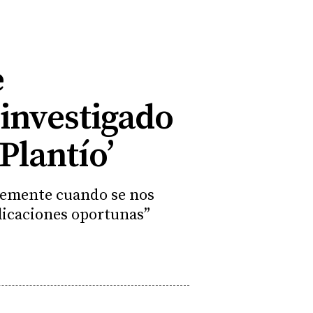
e
 investigado
Plantío’
ntemente cuando se nos
plicaciones oportunas”