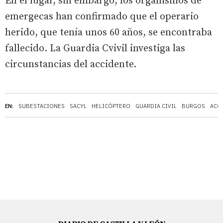
En el lugar, sin embargo, los organismos de
emergecas han confirmado que el operario
herido, que tenía unos 60 años, se encontraba
fallecido. La Guardia Cvivil investiga las
circunstancias del accidente.
EN:
SUBESTACIONES
SACYL
HELICÓPTERO
GUARDIA CIVIL
BURGOS
ACC