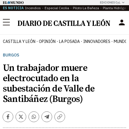
EDICIONES CyL
ES NOTICIA
Incendios
Especial Cecilia
Piloto La Bañeza
Planta Hidrógen
Menú
CASTILLA Y LEÓN
OPINIÓN
LA POSADA
INNOVADORES
MUNDO 
BURGOS
Un trabajador muere
electrocutado en la
subestación de Valle de
Santibáñez (Burgos)
Facebook
Twitter
Whatsapp
Telegram
Copiar
enlace