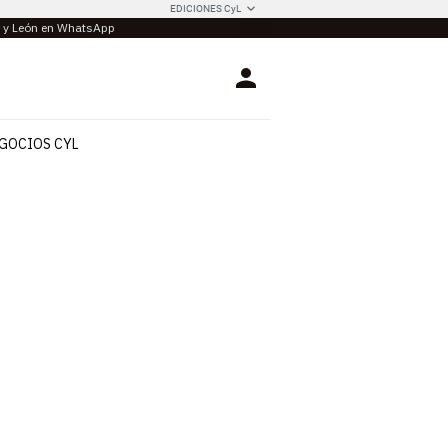
EDICIONES CyL
la y León en WhatsApp
Login
GOCIOS CYL