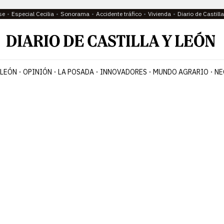
se
Especial Cecilia
Sonorama
Accidente tráfico
Vivienda
Diario de Castil
 LEÓN
OPINIÓN
LA POSADA
INNOVADORES
MUNDO AGRARIO
NE