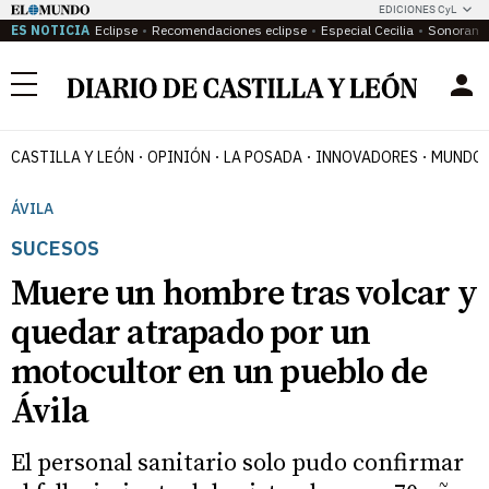
EDICIONES CyL
ES NOTICIA
Eclipse
Recomendaciones eclipse
Especial Cecilia
Sonoram
Menú
CASTILLA Y LEÓN
OPINIÓN
LA POSADA
INNOVADORES
MUNDO 
ÁVILA
SUCESOS
Muere un hombre tras volcar y
quedar atrapado por un
motocultor en un pueblo de
Ávila
El personal sanitario solo pudo confirmar