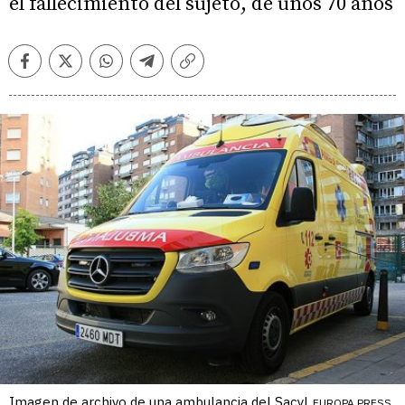
el fallecimiento del sujeto, de unos 70 años
Facebook
Twitter
Whatsapp
Telegram
Copiar
enlace
Imagen de archivo de una ambulancia del Sacyl
EUROPA PRESS