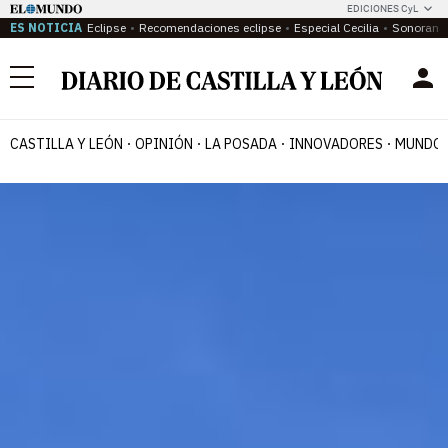
EDICIONES CyL
ES NOTICIA
Eclipse
Recomendaciones eclipse
Especial Cecilia
Sonoram
Menú
CASTILLA Y LEÓN
OPINIÓN
LA POSADA
INNOVADORES
MUNDO 