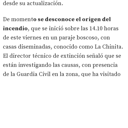
desde su actualización.
De moment
o se desconoce el origen del
incendio
, que se inició sobre las 14.10 horas
de este viernes en un paraje boscoso, con
casas diseminadas, conocido como La Chinita.
El director técnico de extinción señaló que se
están investigando las causas, con presencia
de la Guardia Civil en la zona, que ha visitado
una ladera próxima al río.
Por otra parte, fuentes de la Junta han
trasladado que se van a desalojar las piscinas
naturales de Navaluenga para que puedan
cargar agua los aparatos que intervienen en