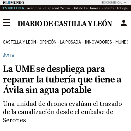
EDICIONES CyL
ES NOTICIA
Incendios
Especial Cecilia
Piloto La Bañeza
Planta Hidrógen
Menú
CASTILLA Y LEÓN
OPINIÓN
LA POSADA
INNOVADORES
MUNDO 
ÁVILA
La UME se despliega para
reparar la tubería que tiene a
Ávila sin agua potable
Una unidad de drones evalúan el trazado
de la canalización desde el embalse de
Serones