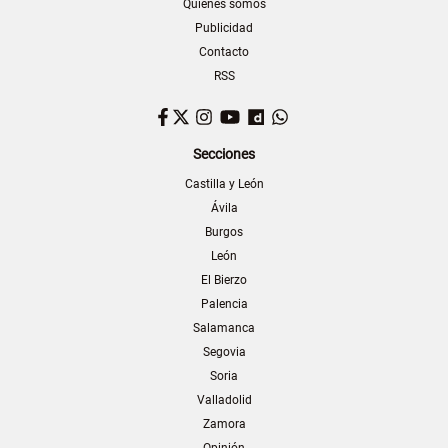
Quiénes somos
Publicidad
Contacto
RSS
Facebook
Twitter
Instagram
YouTube
Dailymotion
WhatsApp
Secciones
Castilla y León
Ávila
Burgos
León
El Bierzo
Palencia
Salamanca
Segovia
Soria
Valladolid
Zamora
Opinión