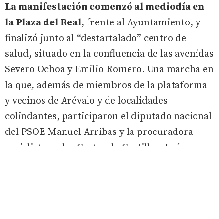
La manifestación comenzó al mediodía en
la Plaza del Real
, frente al Ayuntamiento, y
finalizó junto al “destartalado” centro de
salud, situado en la confluencia de las avenidas
Severo Ochoa y Emilio Romero. Una marcha en
la que, además de miembros de la plataforma
y vecinos de Arévalo y de localidades
colindantes, participaron el diputado nacional
del PSOE Manuel Arribas y la procuradora
socialista en las Cortes de Castilla y León
Soraya Blázquez. “Seguiremos insistiendo a la
Junta de Castilla y León para que haga todo lo
posible por mejorar este centro de salud y
porque la Sanidad Pública sea la garante de los