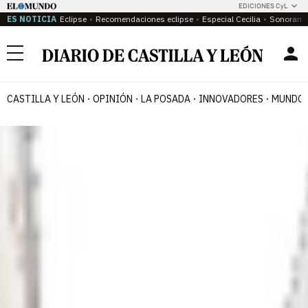
EDICIONES CyL
ES NOTICIA
Eclipse
Recomendaciones eclipse
Especial Cecilia
Sonoram
Menú
CASTILLA Y LEÓN
OPINIÓN
LA POSADA
INNOVADORES
MUNDO 