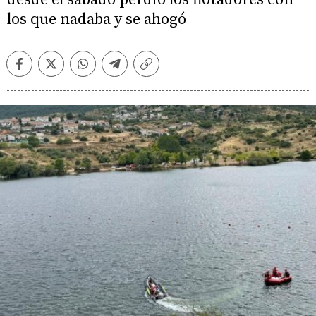
los que nadaba y se ahogó
Facebook
Twitter
Whatsapp
Telegram
Copiar
enlace