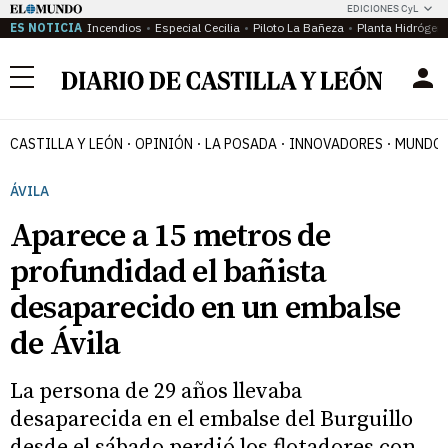
EDICIONES CyL
ES NOTICIA
Incendios
Especial Cecilia
Piloto La Bañeza
Planta Hidrógen
Menú
CASTILLA Y LEÓN
OPINIÓN
LA POSADA
INNOVADORES
MUNDO 
ÁVILA
Aparece a 15 metros de
profundidad el bañista
desaparecido en un embalse
de Ávila
La persona de 29 años llevaba
desaparecida en el embalse del Burguillo
desde el sábado perdió los flotadores con