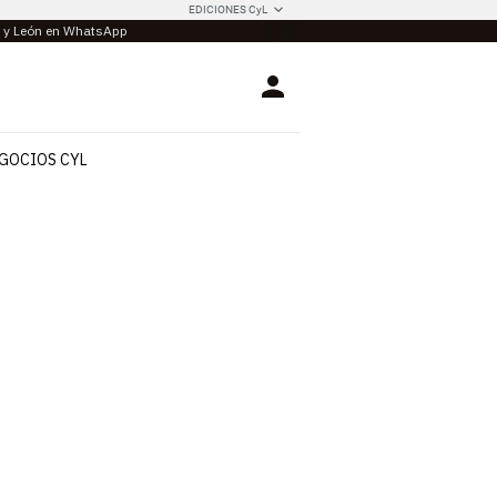
EDICIONES CyL
la y León en WhatsApp
Login
GOCIOS CYL