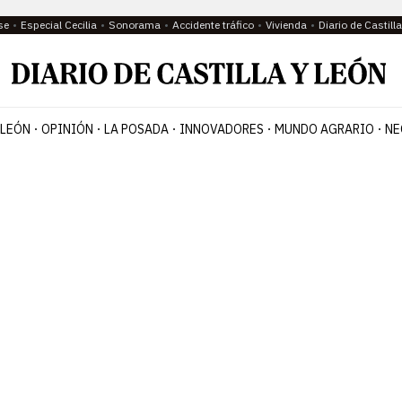
se
Especial Cecilia
Sonorama
Accidente tráfico
Vivienda
Diario de Castil
 LEÓN
OPINIÓN
LA POSADA
INNOVADORES
MUNDO AGRARIO
NE