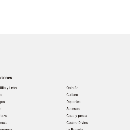
ciones
tilla y León
Opinión
la
Cultura
gos
Deportes
n
Sucesos
ierzo
Caza y pesca
encia
Cocino Divino
amanca
La Posada