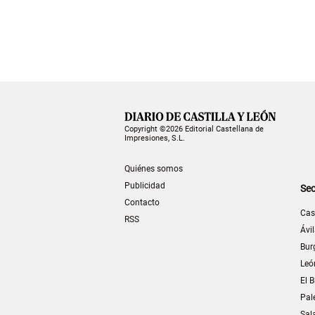
Copyright ©2026 Editorial Castellana de
Impresiones, S.L.
Quiénes somos
Publicidad
Sec
Contacto
Cas
RSS
Ávi
Bur
Leó
El B
Pal
Sal