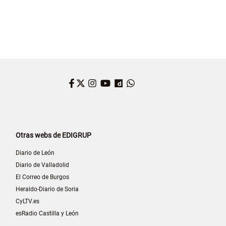
Facebook
Twitter
Instagram
YouTube
Dailymotion
WhatsApp
Otras webs de EDIGRUP
Diario de León
Diario de Valladolid
El Correo de Burgos
Heraldo-Diario de Soria
CyLTV.es
esRadio Castilla y León