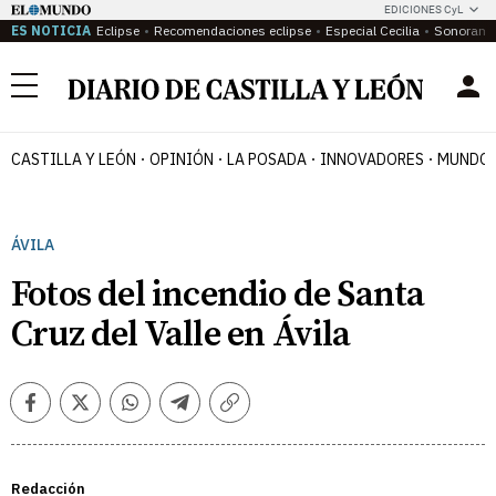
EDICIONES CyL
ES NOTICIA
Eclipse
Recomendaciones eclipse
Especial Cecilia
Sonoram
Menú
CASTILLA Y LEÓN
OPINIÓN
LA POSADA
INNOVADORES
MUNDO 
ÁVILA
Fotos del incendio de Santa
Cruz del Valle en Ávila
Facebook
Twitter
Whatsapp
Telegram
Copiar
enlace
Redacción