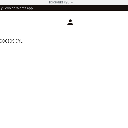
EDICIONES CyL
la y León en WhatsApp
Login
GOCIOS CYL