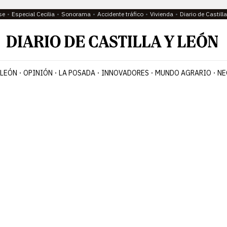
se
Especial Cecilia
Sonorama
Accidente tráfico
Vivienda
Diario de Castil
 LEÓN
OPINIÓN
LA POSADA
INNOVADORES
MUNDO AGRARIO
NE