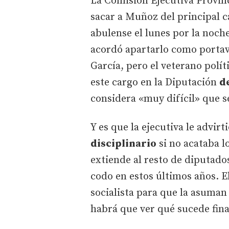
La Comisión Ejecutiva Provin
sacar a Muñoz del principal c
abulense el lunes por la noch
acordó apartarlo como portavo
García, pero el veterano polí
este cargo en la Diputación
d
considera «muy difícil» que s
Y es que la ejecutiva le advir
disciplinario
si no acataba lo
extiende al resto de diputad
codo en estos últimos años. El
socialista para que la asuman 
habrá que ver qué sucede fin