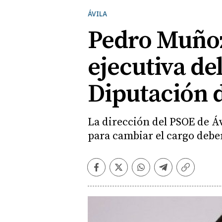
ÁVILA
Pedro Muñoz 
ejecutiva del
Diputación d
La dirección del PSOE de Áv
para cambiar el cargo debe
Facebook
Twitter
Whatsapp
Telegram
Copiar
enlace