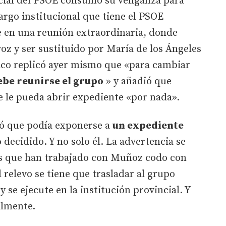
cial del PSOE consumó su venganza para
argo institucional que tiene el PSOE
e en una reunión extraordinaria, donde
z y ser sustituido por María de los Ángeles
tico replicó ayer mismo que «para cambiar
ebe reunirse el grupo
» y añadió que
e le pueda abrir expediente «por nada».
tió que podía exponerse a
un expediente
 decidido. Y no solo él. La advertencia se
os que han trabajado con Muñoz codo con
 relevo se tiene que trasladar al grupo
y se ejecute en la institución provincial. Y
almente.