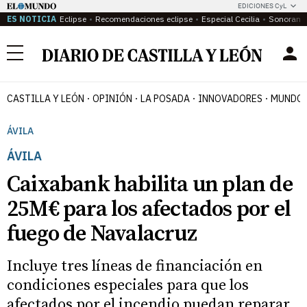
EDICIONES CyL
ES NOTICIA
Eclipse
Recomendaciones eclipse
Especial Cecilia
Sonoram
Menú
CASTILLA Y LEÓN
OPINIÓN
LA POSADA
INNOVADORES
MUNDO 
ÁVILA
ÁVILA
Caixabank habilita un plan de
25M€ para los afectados por el
fuego de Navalacruz
Incluye tres líneas de financiación en
condiciones especiales para que los
afectados por el incendio puedan reparar