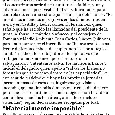
al concurrir una serie de circunstancias fatídicas, muy
adversas, por la poca visibilidad y las dificultades para
controlarlo, con una estrategia clara para delimitarlo”. “Es
uno de los incendios más graves en los últimos años en
Ávila y en Castilla y León”, comentó Hernández, quien
señaló que ha recibido las llamadas del presidente de la
Junta, Alfonso Fernández Mañueco, y el consejero de
Fomento y Medio Ambiente, Juan Carlos Suárez-Quiñones,
para interesarse por el incendio, que “ha avanzado en su
frente de forma desbocada, superando los cortafuegos”.
También pidió a los trabajadores del operativo que
trabajen “al máximo nivel pero con su propia
salvaguarda”. “Intentamos salvar los núcleos urbanos”,
incidió el delegado, quien apeló a “salvar los bienes no
forestales que se puedan dentro de las capacidades”. En
este sentido, vaticinó que hoy y las próximas jornadas
“serán intensas de cara a extinguir este gravísimo
incendio, que nadie podía dimensionar en el día de ayer,
pero que las circunstancias climatológicas han llevado a
contabilizar muchas hectáreas, animales e incluso
viviendas”, según declaraciones recogidas por Ical.
“
Materialmente imposible”
Por último, garantizó, como responsable de Infocal en la