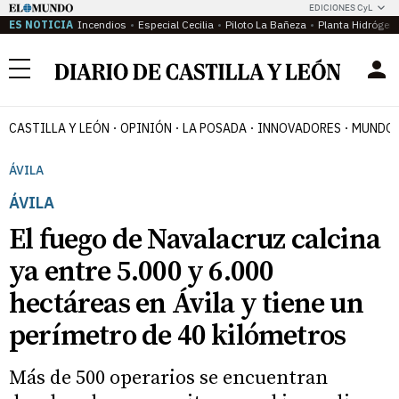
EDICIONES CyL
ES NOTICIA
Incendios
Especial Cecilia
Piloto La Bañeza
Planta Hidrógen
Menú
CASTILLA Y LEÓN
OPINIÓN
LA POSADA
INNOVADORES
MUNDO 
ÁVILA
ÁVILA
El fuego de Navalacruz calcina
ya entre 5.000 y 6.000
hectáreas en Ávila y tiene un
perímetro de 40 kilómetros
Más de 500 operarios se encuentran