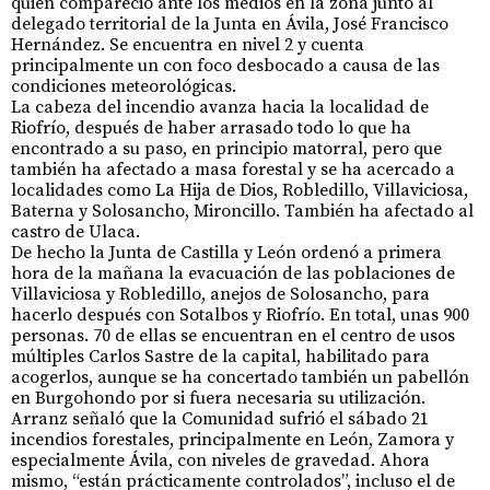
quien compareció ante los medios en la zona junto al
delegado territorial de la Junta en Ávila, José Francisco
Hernández. Se encuentra en nivel 2 y cuenta
principalmente un con foco desbocado a causa de las
condiciones meteorológicas.
La cabeza del incendio avanza hacia la localidad de
Riofrío, después de haber arrasado todo lo que ha
encontrado a su paso, en principio matorral, pero que
también ha afectado a masa forestal y se ha acercado a
localidades como La Hija de Dios, Robledillo, Villaviciosa,
Baterna y Solosancho, Mironcillo. También ha afectado al
castro de Ulaca.
De hecho la Junta de Castilla y León ordenó a primera
hora de la mañana la evacuación de las poblaciones de
Villaviciosa y Robledillo, anejos de Solosancho, para
hacerlo después con Sotalbos y Riofrío. En total, unas 900
personas. 70 de ellas se encuentran en el centro de usos
múltiples Carlos Sastre de la capital, habilitado para
acogerlos, aunque se ha concertado también un pabellón
en Burgohondo por si fuera necesaria su utilización.
Arranz señaló que la Comunidad sufrió el sábado 21
incendios forestales, principalmente en León, Zamora y
especialmente Ávila, con niveles de gravedad. Ahora
mismo, “están prácticamente controlados”, incluso el de