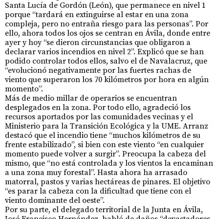
Santa Lucía de Gordón (León), que permanece en nivel 1
porque “tardará en extinguirse al estar en una zona
compleja, pero no entraña riesgo para las personas”. Por
ello, ahora todos los ojos se centran en Ávila, donde entre
ayer y hoy “se dieron circunstancias que obligaron a
declarar varios incendios en nivel 2”. Explicó que se han
podido controlar todos ellos, salvo el de Navalacruz, que
“evolucionó negativamente por las fuertes rachas de
viento que superaron los 70 kilómetros por hora en algún
momento”.
Más de medio millar de operarios se encuentran
desplegados en la zona. Por todo ello, agradeció los
recursos aportados por las comunidades vecinas y el
Ministerio para la Transición Ecológica y la UME. Arranz
destacó que el incendio tiene “muchos kilómetros de su
frente estabilizado”, si bien con este viento “en cualquier
momento puede volver a surgir”. Preocupa la cabeza del
mismo, que “no está controlada y los vientos la encaminan
a una zona muy forestal”. Hasta ahora ha arrasado
matorral, pastos y varias hectáreas de pinares. El objetivo
“es parar la cabeza con la dificultad que tiene con el
viento dominante del oeste”.
Por su parte, el delegado territorial de la Junta en Ávila,
José Francisco Hernández, habló de daños “devastadores