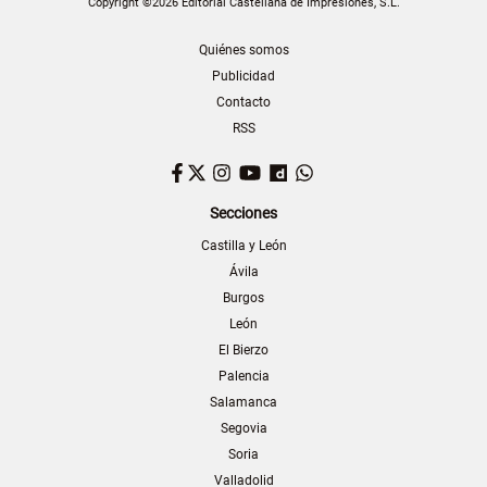
Copyright ©2026 Editorial Castellana de Impresiones, S.L.
Quiénes somos
Publicidad
Contacto
RSS
Facebook
Twitter
Instagram
YouTube
Dailymotion
WhatsApp
Secciones
Castilla y León
Ávila
Burgos
León
El Bierzo
Palencia
Salamanca
Segovia
Soria
Valladolid