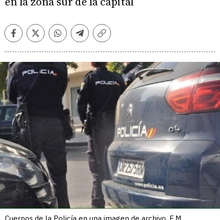
en la zona sur de la capital
Facebook
Twitter
Whatsapp
Telegram
Copiar
enlace
Cuerpos de la Policía en una imagen de archivo. E.M