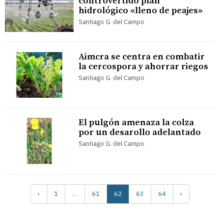
controvertido plan
hidrológico «lleno de peajes»
Santiago G. del Campo
Aimcra se centra en combatir
la cercospora y ahorrar riegos
Santiago G. del Campo
El pulgón amenaza la colza
por un desarollo adelantado
Santiago G. del Campo
‹
1
…
61
62
63
64
›