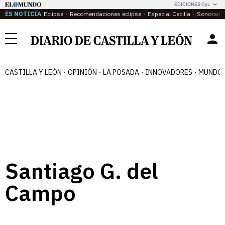
EDICIONES CyL
ES NOTICIA
Eclipse
Recomendaciones eclipse
Especial Cecilia
Sonoram
Menú
CASTILLA Y LEÓN
OPINIÓN
LA POSADA
INNOVADORES
MUNDO 
Santiago G. del
Campo