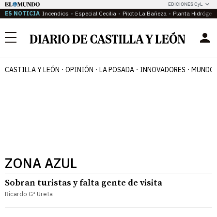
EDICIONES CyL
ES NOTICIA
Incendios
Especial Cecilia
Piloto La Bañeza
Planta Hidrógen
Menú
CASTILLA Y LEÓN
OPINIÓN
LA POSADA
INNOVADORES
MUNDO 
ZONA AZUL
Sobran turistas y falta gente de visita
Ricardo Gª Ureta