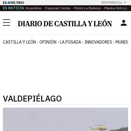
EDICIONES CyL
ES NOTICIA
Incendios
Especial Cecilia
Piloto La Bañeza
Planta Hidrógen
Menú
CASTILLA Y LEÓN
OPINIÓN
LA POSADA
INNOVADORES
MUNDO 
VALDEPIÉLAGO