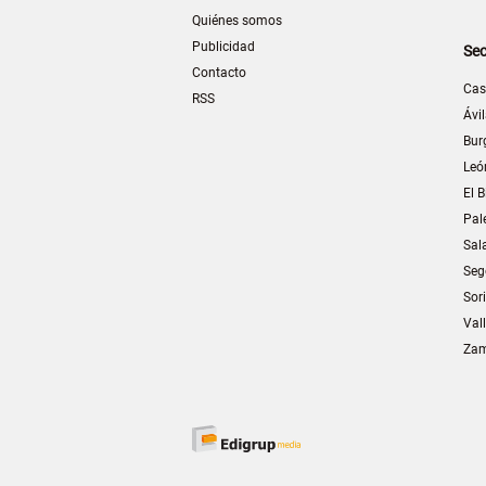
Quiénes somos
Publicidad
Sec
Contacto
Cas
RSS
Ávi
Bur
Leó
El B
Pal
Sal
Seg
Sor
Val
Za