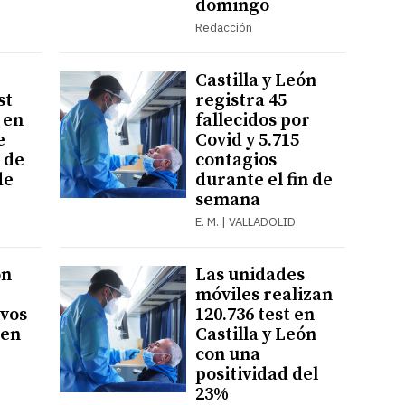
domingo
Redacción
Castilla y León
st
registra 45
 en
fallecidos por
e
Covid y 5.715
 de
contagios
de
durante el fin de
semana
E. M. | VALLADOLID
ón
Las unidades
móviles realizan
ivos
120.736 test en
 en
Castilla y León
con una
positividad del
23%