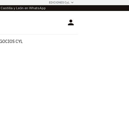
EDICIONES CyL
e Castilla y León en WhatsApp
Login
GOCIOS CYL