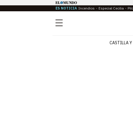
ES NOTICIA
Incendios
Especial Cecilia
Pil
Menú
CASTILLA Y