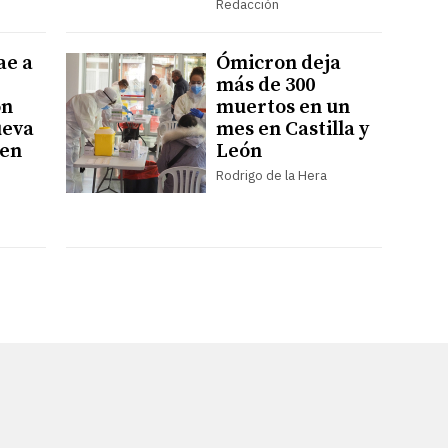
Redacción
ae a
Ómicron deja
más de 300
ón
muertos en un
ueva
mes en Castilla y
"en
León
Rodrigo de la Hera