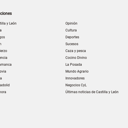
ciones
tilla y León
Opinión
la
Cultura
gos
Deportes
n
Sucesos
ierzo
Caza y pesca
encia
Cocino Divino
amanca
La Posada
ovia
Mundo Agrario
ia
Innovadores
ladolid
Negocios CyL
mora
Últimas noticias de Castilla y León