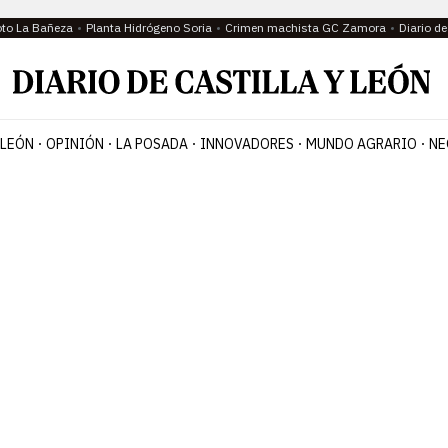
oto La Bañeza
Planta Hidrógeno Soria
Crimen machista GC Zamora
Diario d
 LEÓN
OPINIÓN
LA POSADA
INNOVADORES
MUNDO AGRARIO
NE