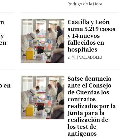
Rodrigo de la Hera
ón
Castilla y León
suma 5.219 casos
 y
y 14 nuevos
 en
fallecidos en
hospitales
E. M. | VALLADOLID
Satse denuncia
o en
ante el Consejo
de Cuentas los
contratos
realizados por la
Junta para la
realización de
los test de
antígenos