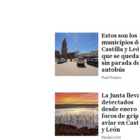
Estos son los
municipios d
Castilla y Le
que se qued
sin parada d
autobús
Raúl Ruano
La Junta llev
detectados
desde enero 
focos de gri
aviar en Cast
y León
Redacción