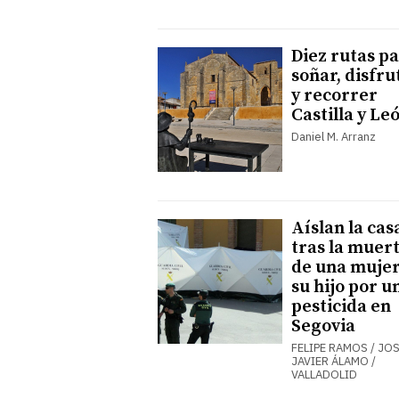
Diez rutas p
soñar, disfru
y recorrer
Castilla y Le
Daniel M. Arranz
Aíslan la cas
tras la muer
de una mujer
su hijo por u
pesticida en
Segovia
FELIPE RAMOS / JO
JAVIER ÁLAMO /
VALLADOLID