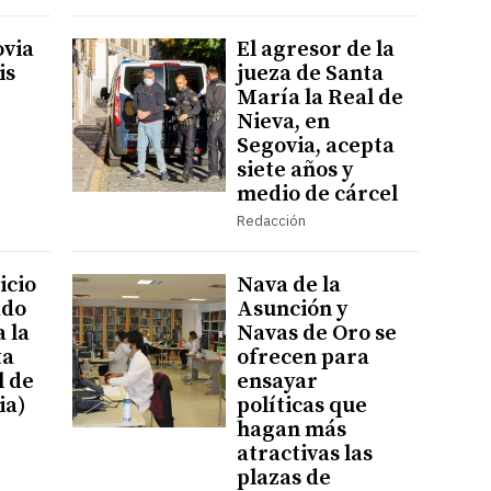
ovia
El agresor de la
is
jueza de Santa
María la Real de
Nieva, en
Segovia, acepta
siete años y
medio de cárcel
Redacción
icio
Nava de la
ado
Asunción y
 la
Navas de Oro se
ta
ofrecen para
l de
ensayar
ia)
políticas que
hagan más
atractivas las
plazas de