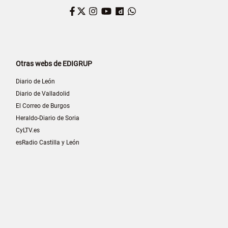
Facebook
Twitter
Instagram
YouTube
Dailymotion
WhatsApp
Otras webs de EDIGRUP
Diario de León
Diario de Valladolid
El Correo de Burgos
Heraldo-Diario de Soria
CyLTV.es
esRadio Castilla y León