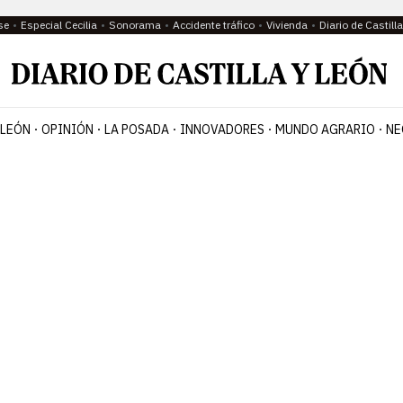
se
Especial Cecilia
Sonorama
Accidente tráfico
Vivienda
Diario de Castil
 LEÓN
OPINIÓN
LA POSADA
INNOVADORES
MUNDO AGRARIO
NE