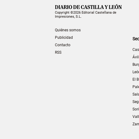
Copyright ©2026 Editorial Castellana de
Impresiones, S.L.
Quiénes somos
Publicidad
Sec
Contacto
Cas
RSS
Ávi
Bur
Leó
El B
Pal
Sal
Seg
Sor
Val
Za