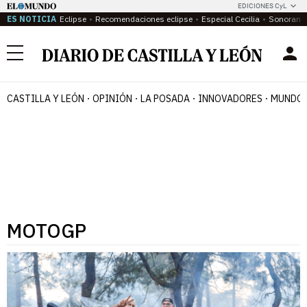
EDICIONES CyL
ES NOTICIA
Eclipse
Recomendaciones eclipse
Especial Cecilia
Sonoram
Menú
CASTILLA Y LEÓN
OPINIÓN
LA POSADA
INNOVADORES
MUNDO 
MOTOGP