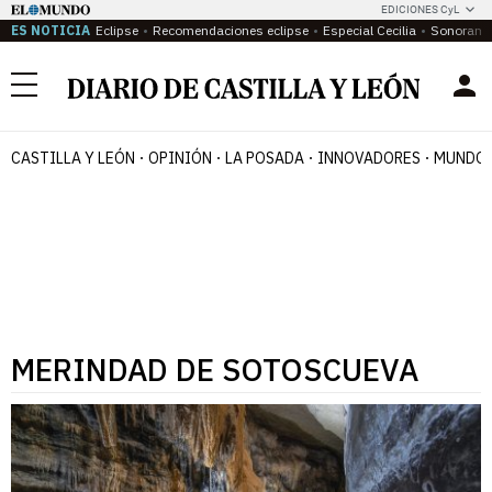
EDICIONES CyL
ES NOTICIA
Eclipse
Recomendaciones eclipse
Especial Cecilia
Sonoram
Menú
CASTILLA Y LEÓN
OPINIÓN
LA POSADA
INNOVADORES
MUNDO 
MERINDAD DE SOTOSCUEVA