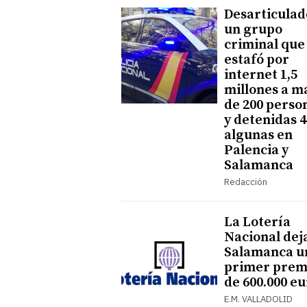
Desarticulad
un grupo
criminal que
estafó por
internet 1,5
millones a m
de 200 perso
y detenidas 4
algunas en
Palencia y
Salamanca
Redacción
La Lotería
Nacional dej
Salamanca u
primer prem
de 600.000 e
E.M. VALLADOLID