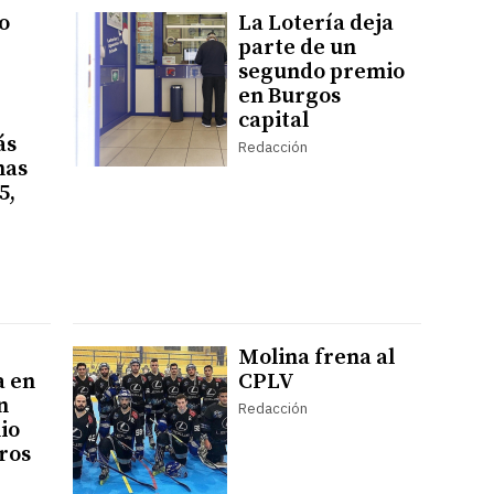
o
La Lotería deja
parte de un
segundo premio
en Burgos
capital
ás
Redacción
nas
5,
Molina frena al
a en
CPLV
n
Redacción
io
uros