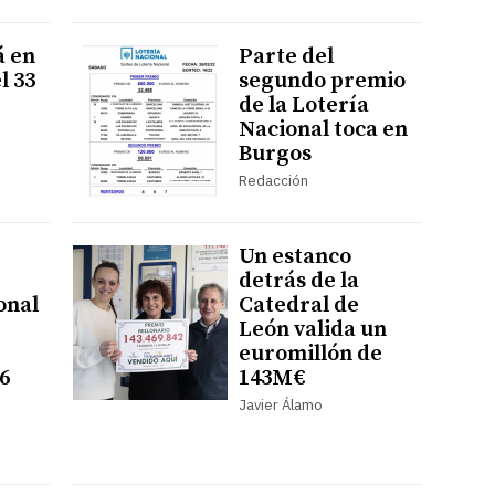
á en
Parte del
l 33
segundo premio
de la Lotería
Nacional toca en
Burgos
Redacción
Un estanco
detrás de la
onal
Catedral de
León valida un
euromillón de
6
143M€
Javier Álamo