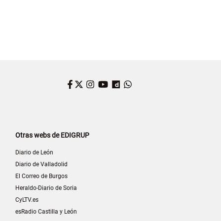
Facebook
Twitter
Instagram
YouTube
Dailymotion
WhatsApp
Otras webs de EDIGRUP
Diario de León
Diario de Valladolid
El Correo de Burgos
Heraldo-Diario de Soria
CyLTV.es
esRadio Castilla y León