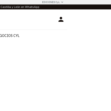
EDICIONES CyL
e Castilla y León en WhatsApp
Login
GOCIOS CYL