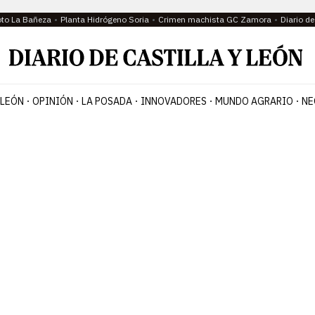
oto La Bañeza
Planta Hidrógeno Soria
Crimen machista GC Zamora
Diario d
 LEÓN
OPINIÓN
LA POSADA
INNOVADORES
MUNDO AGRARIO
NE