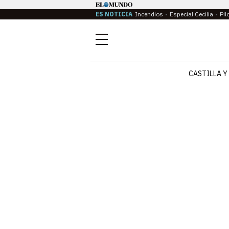
ES NOTICIA
Incendios
Especial Cecilia
Pil
Menú
CASTILLA Y