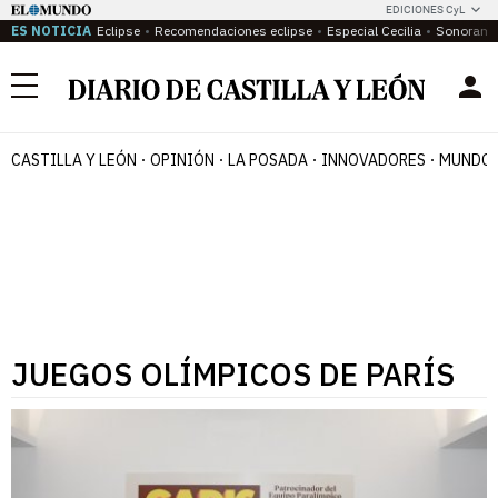
EDICIONES CyL
ES NOTICIA
Eclipse
Recomendaciones eclipse
Especial Cecilia
Sonoram
Menú
CASTILLA Y LEÓN
OPINIÓN
LA POSADA
INNOVADORES
MUNDO 
JUEGOS OLÍMPICOS DE PARÍS