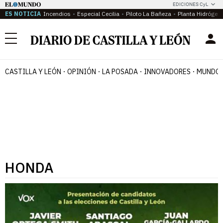
EDICIONES CyL
ES NOTICIA
Incendios
Especial Cecilia
Piloto La Bañeza
Planta Hidrógen
Menú
CASTILLA Y LEÓN
OPINIÓN
LA POSADA
INNOVADORES
MUNDO 
HONDA