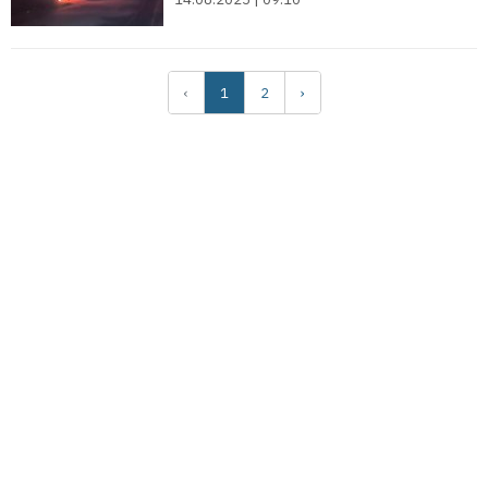
‹
1
2
›