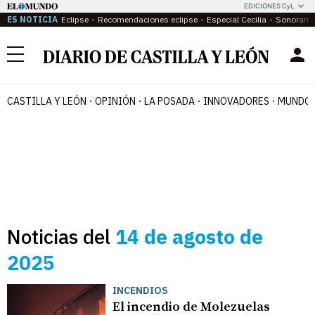
EDICIONES CyL
ES NOTICIA
Eclipse
Recomendaciones eclipse
Especial Cecilia
Sonoram
Menú
CASTILLA Y LEÓN
OPINIÓN
LA POSADA
INNOVADORES
MUNDO 
Noticias del
14 de agosto de
2025
INCENDIOS
El incendio de Molezuelas