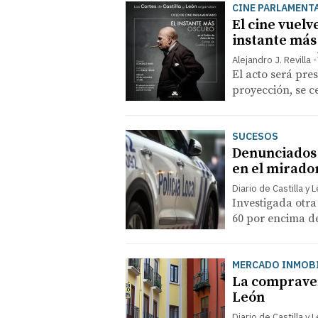
CINE PARLAMENT
El cine vuelve
instante más
Alejandro J. Revilla
El acto será pre
proyección, se c
SUCESOS
Denunciados 
en el mirado
Diario de Castilla y 
Investigada otra
60 por encima de
MERCADO INMOBI
La compravent
León
Diario de Castilla y 