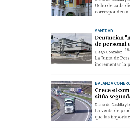
Ocho de cada die
corresponden a
SANIDAD
Denuncian "m
de personal 
18
Diego González
La Junta de Pers
incrementar la p
BALANZA COMERC
Crece el come
sitúa segund
Diario de Castilla y 
La venta de pro
que las importa