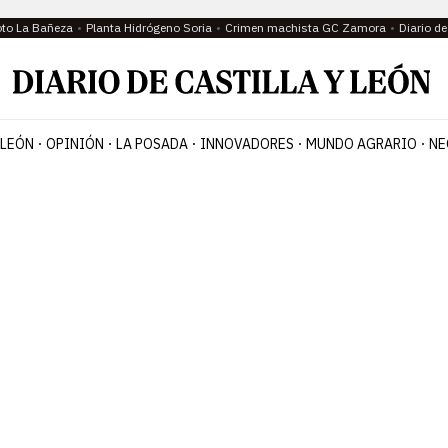
oto La Bañeza
Planta Hidrógeno Soria
Crimen machista GC Zamora
Diario d
 LEÓN
OPINIÓN
LA POSADA
INNOVADORES
MUNDO AGRARIO
NE