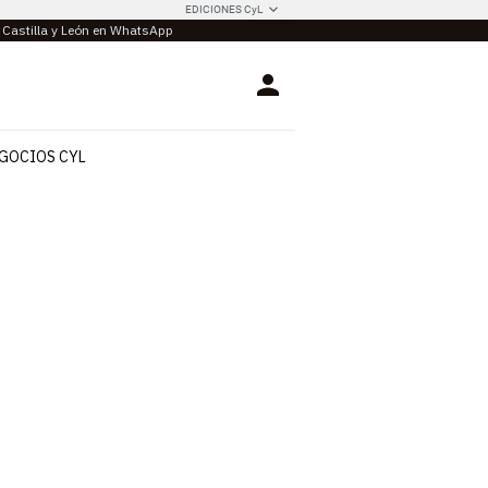
EDICIONES CyL
e Castilla y León en WhatsApp
Login
GOCIOS CYL