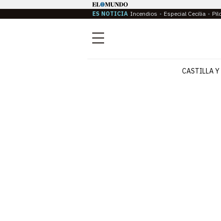
ES NOTICIA
Incendios
Especial Cecilia
Pil
Menú
CASTILLA Y