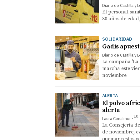
Diario de Castilla y 
El personal sani
80 años de edad,
SOLIDARIDAD
Gadis apuesta
Diario de Castilla y 
La campaña 'La 
marcha este vier
noviembre
ALERTA
El polvo afri
alerta
18.
Laura Cenalmor
La Consejería d
de noviembre, ev
quemar restos veg