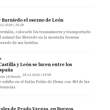
r Barniedo el osezno de León
.11.2024 | 20:28
revisión, colocarle los transmisores y transportarlo
l animal fue liberado en la montaña leonesa
perado de sus heridas
N
Castilla y León se lucen entre los
España
18.11.2024 | 19:58
León | El Mundo
 exhibe en el Salón Peñín de Ifema con 484 de las
ferencias
ales de Prado Vargas, en Burgos,