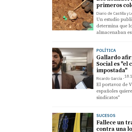
primeros cole
Diario de Castilla y 
Un estudio publi
determina que l
almacenaban est
POLÍTICA
Gallardo afi
Social es "el
impostada"
18.1
Ricardo García
El portavoz de V
españoles quiere
sindicatos"
SUCESOS
Fallece un t
contra una l