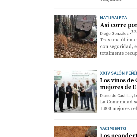
NATURALEZA
Así corre po
18
Diego González
Tras una última 
con seguridad, e
totalmente recu
XXIV SALÓN PEÑÍ
Los vinos de 
mejores de 
Diario de Castilla y 
La Comunidad se
1.800 mejores re
YACIMIENTO
Los neandert