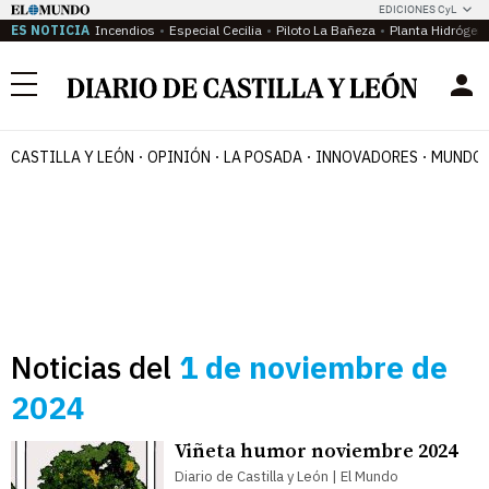
EDICIONES CyL
ES NOTICIA
Incendios
Especial Cecilia
Piloto La Bañeza
Planta Hidrógen
Menú
CASTILLA Y LEÓN
OPINIÓN
LA POSADA
INNOVADORES
MUNDO 
Noticias del
1 de noviembre de
2024
Viñeta humor noviembre 2024
Diario de Castilla y León | El Mundo