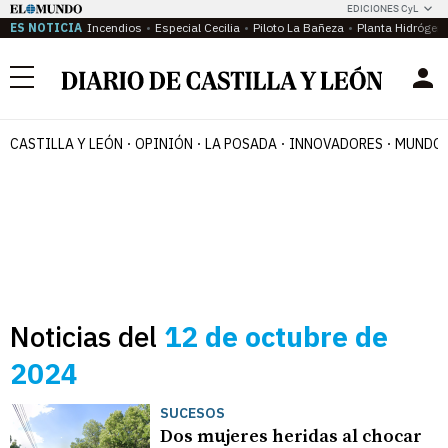
EDICIONES CyL
ES NOTICIA
Incendios
Especial Cecilia
Piloto La Bañeza
Planta Hidrógen
Menú
CASTILLA Y LEÓN
OPINIÓN
LA POSADA
INNOVADORES
MUNDO 
Noticias del
12 de octubre de
2024
SUCESOS
Dos mujeres heridas al chocar