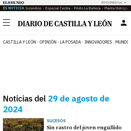
EDICIONES CyL
ES NOTICIA
Incendios
Especial Cecilia
Piloto La Bañeza
Planta Hidrógen
Menú
CASTILLA Y LEÓN
OPINIÓN
LA POSADA
INNOVADORES
MUNDO 
Noticias del
29 de agosto de
2024
SUCESOS
Sin rastro del joven engullido