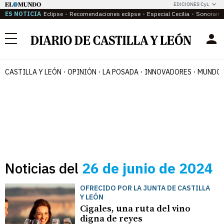
EDICIONES CyL
ES NOTICIA
Eclipse
Recomendaciones eclipse
Especial Cecilia
Sonoram
Menú
CASTILLA Y LEÓN
OPINIÓN
LA POSADA
INNOVADORES
MUNDO 
Noticias del
26 de junio de 2024
OFRECIDO POR LA JUNTA DE CASTILLA
Y LEÓN
Cigales, una ruta del vino
digna de reyes