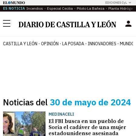
EDICIONES CyL
ES NOTICIA
Incendios
Especial Cecilia
Piloto La Bañeza
Planta Hidrógen
Menú
CASTILLA Y LEÓN
OPINIÓN
LA POSADA
INNOVADORES
MUNDO 
Noticias del
30 de mayo de 2024
MEDINACELI
El FBI busca en un pueblo de
Soria el cadáver de una mujer
estadounidense asesinada