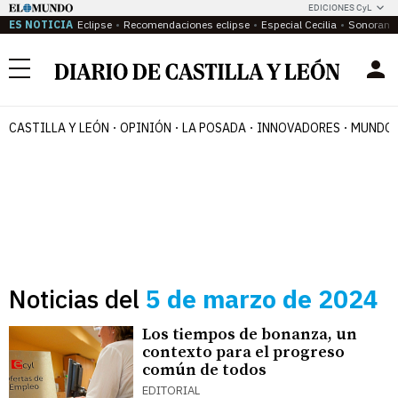
EDICIONES CyL
ES NOTICIA
Eclipse
Recomendaciones eclipse
Especial Cecilia
Sonoram
Menú
CASTILLA Y LEÓN
OPINIÓN
LA POSADA
INNOVADORES
MUNDO 
Noticias del
5 de marzo de 2024
Los tiempos de bonanza, un
contexto para el progreso
común de todos
EDITORIAL