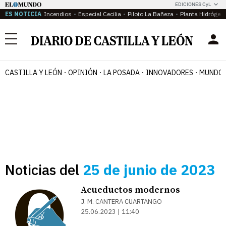
EDICIONES CyL
ES NOTICIA
Incendios
Especial Cecilia
Piloto La Bañeza
Planta Hidrógen
Menú
CASTILLA Y LEÓN
OPINIÓN
LA POSADA
INNOVADORES
MUNDO 
Noticias del
25 de junio de 2023
Acueductos modernos
J. M. CANTERA CUARTANGO
25.06.2023 | 11:40