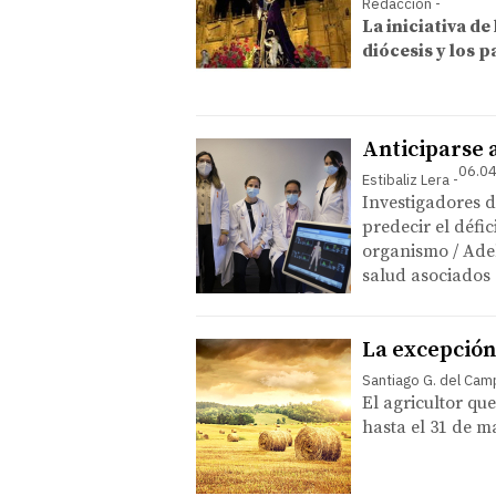
Redacción
La iniciativa de
diócesis y los 
Anticiparse a
06.04
Estibaliz Lera
Investigadores d
predecir el défic
organismo / Adel
salud asociados 
La excepción
Santiago G. del Ca
El agricultor qu
hasta el 31 de m