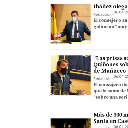
Ibáñez niega 
06.04.2
Redacción
El consejero au
gobierno “muy 
“Las prisas s
Quiñones sob
de Mañueco
06.04.2
Redacción
El consejero d
que la suma de 
“sobre una seri
Más de 300 
Santa en Cast
06.04.2