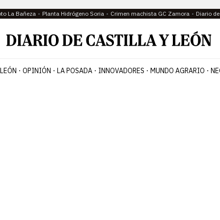
oto La Bañeza
Planta Hidrógeno Soria
Crimen machista GC Zamora
Diario d
 LEÓN
OPINIÓN
LA POSADA
INNOVADORES
MUNDO AGRARIO
NE