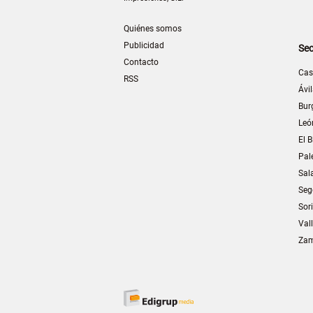
Quiénes somos
Publicidad
Sec
Contacto
Cas
RSS
Ávi
Bur
Leó
El B
Pal
Sal
Seg
Sor
Val
Za