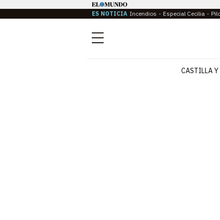
ES NOTICIA
Incendios
Especial Cecilia
Pil
Menú
CASTILLA Y