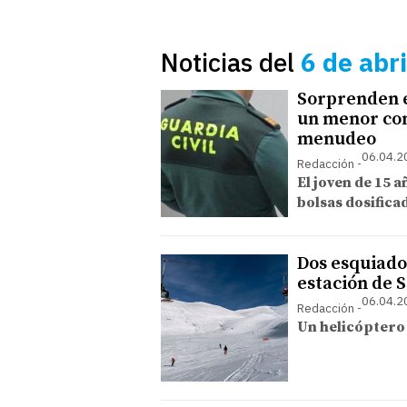
Noticias del
6 de abr
Sorprenden e
un menor con 
menudeo
06.04.2
Redacción
El joven de 15 
bolsas dosificad
Dos esquiador
estación de 
06.04.2
Redacción
Un helicóptero 