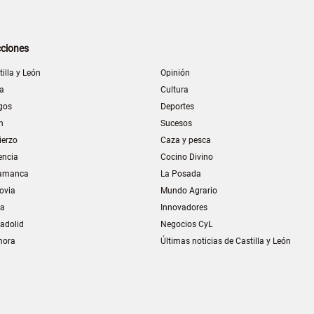
ciones
tilla y León
Opinión
la
Cultura
gos
Deportes
n
Sucesos
ierzo
Caza y pesca
encia
Cocino Divino
amanca
La Posada
ovia
Mundo Agrario
ia
Innovadores
ladolid
Negocios CyL
mora
Últimas noticias de Castilla y León