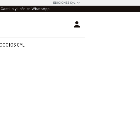
EDICIONES CyL
e Castilla y León en WhatsApp
Login
GOCIOS CYL