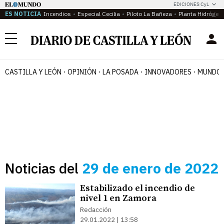
EDICIONES CyL
ES NOTICIA
Incendios
Especial Cecilia
Piloto La Bañeza
Planta Hidrógen
Menú
CASTILLA Y LEÓN
OPINIÓN
LA POSADA
INNOVADORES
MUNDO 
Noticias del
29 de enero de 2022
Estabilizado el incendio de
nivel 1 en Zamora
Redacción
29.01.2022 | 13:58