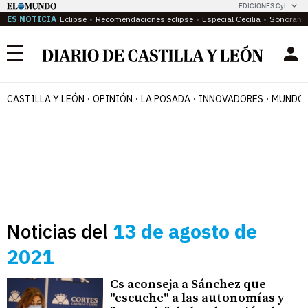
EDICIONES CyL
ES NOTICIA
Eclipse
Recomendaciones eclipse
Especial Cecilia
Sonoram
Menú
CASTILLA Y LEÓN
OPINIÓN
LA POSADA
INNOVADORES
MUNDO 
Noticias del
13 de agosto de
2021
Cs aconseja a Sánchez que
"escuche" a las autonomías y