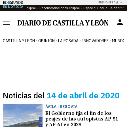
EDICIONES CyL
ES NOTICIA
Eclipse
Recomendaciones eclipse
Especial Cecilia
Sonoram
Menú
CASTILLA Y LEÓN
OPINIÓN
LA POSADA
INNOVADORES
MUNDO 
Noticias del
14 de abril de 2020
ÁVILA | SEGOVIA
El Gobierno fija el fin de los
peajes de las autopistas AP-51
y AP-61 en 2029