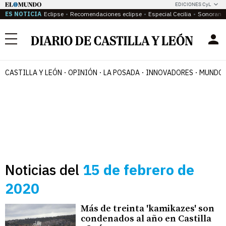
EDICIONES CyL
ES NOTICIA
Eclipse
Recomendaciones eclipse
Especial Cecilia
Sonoram
Menú
CASTILLA Y LEÓN
OPINIÓN
LA POSADA
INNOVADORES
MUNDO 
Noticias del
15 de febrero de
2020
Más de treinta 'kamikazes' son
condenados al año en Castilla